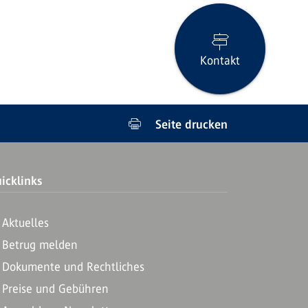
Kontakt
Seite drucken
icklinks
Aktuelles
Betrug melden
Dokumente und Rechtliches
Preise und Gebühren