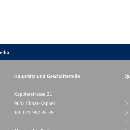
Media
Hauptsitz und Geschäftsstelle
Qu
Kapplerstrasse 21
9642 Ebnat-Kappel
T
Tel. 071 992 35 35