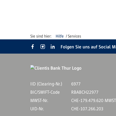
Hilfe
Services
Folgen Sie uns auf Social 
IID (Clearing-Nr.)
6977
BIC/SWIFT-Code
RBABCH22977
MWST-Nr.
CHE-179.479.620 MWS
UID-Nr.
CHE-107.266.203