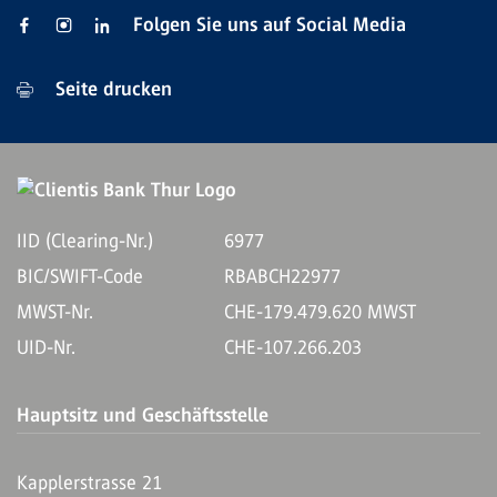
Folgen Sie uns auf Social Media
Seite drucken
IID (Clearing-Nr.)
6977
BIC/SWIFT-Code
RBABCH22977
MWST-Nr.
CHE-179.479.620 MWST
UID-Nr.
CHE-107.266.203
Hauptsitz und Geschäftsstelle
Kapplerstrasse 21