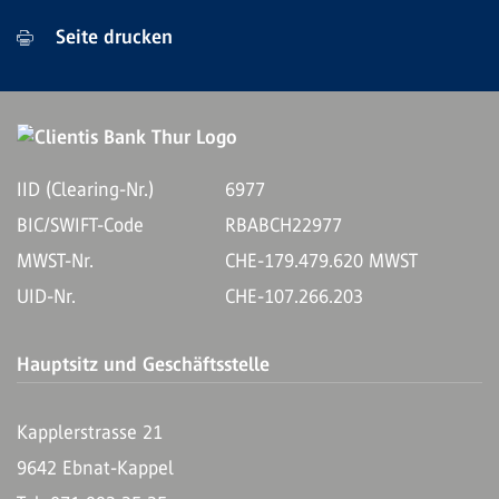
Seite drucken
IID (Clearing-Nr.)
6977
BIC/SWIFT-Code
RBABCH22977
MWST-Nr.
CHE-179.479.620 MWST
UID-Nr.
CHE-107.266.203
Hauptsitz und Geschäftsstelle
Kapplerstrasse 21
9642 Ebnat-Kappel