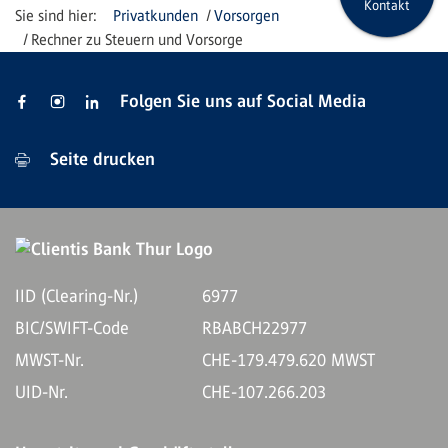
Kontakt
Privatkunden
Vorsorgen
Rechner zu Steuern und Vorsorge
Folgen Sie uns auf Social Media
Seite drucken
IID (Clearing-Nr.)
6977
BIC/SWIFT-Code
RBABCH22977
MWST-Nr.
CHE-179.479.620 MWST
UID-Nr.
CHE-107.266.203