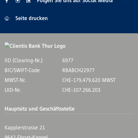
Folgen Sie uns auf Social Media
Seite drucken
IID (Clearing-Nr.)
6977
BIC/SWIFT-Code
RBABCH22977
MWST-Nr.
CHE-179.479.620 MWST
UID-Nr.
CHE-107.266.203
Hauptsitz und Geschäftsstelle
Kapplerstrasse 21
9642 Ebnat-Kappel