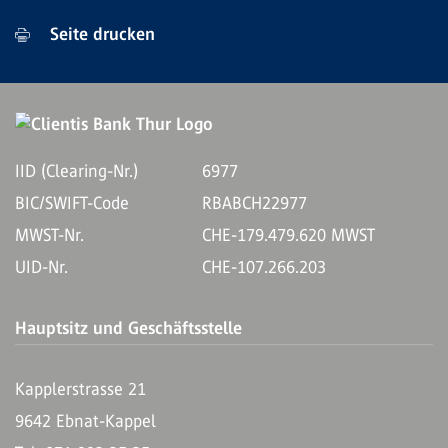
Seite drucken
IID (Clearing-Nr.)
6977
BIC/SWIFT-Code
RBABCH22977
MWST-Nr.
CHE-179.479.620 MWST
UID-Nr.
CHE-107.266.203
Hauptsitz und Geschäftsstelle
Kapplerstrasse 21
9642 Ebnat-Kappel