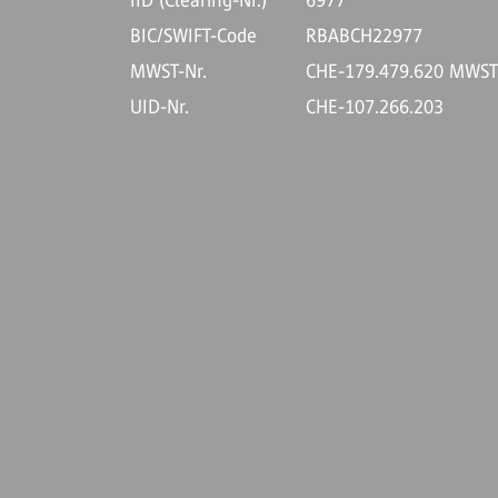
IID (Clearing-Nr.)
6977
BIC/SWIFT-Code
RBABCH22977
MWST-Nr.
CHE-179.479.620 MWS
UID-Nr.
CHE-107.266.203