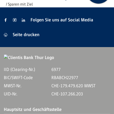
Sparen mit Ziel
Folgen Sie uns auf Social Media
Seite drucken
IID (Clearing-Nr.)
6977
BIC/SWIFT-Code
RBABCH22977
MWST-Nr.
CHE-179.479.620 MWST
UID-Nr.
CHE-107.266.203
Hauptsitz und Geschäftsstelle