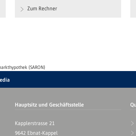
Zum Rechner
arkthypothek (SARON)
Media
Hauptsitz und Geschäftsstelle
Qu
Kapplerstrasse 21
9642 Ebnat-Kappel