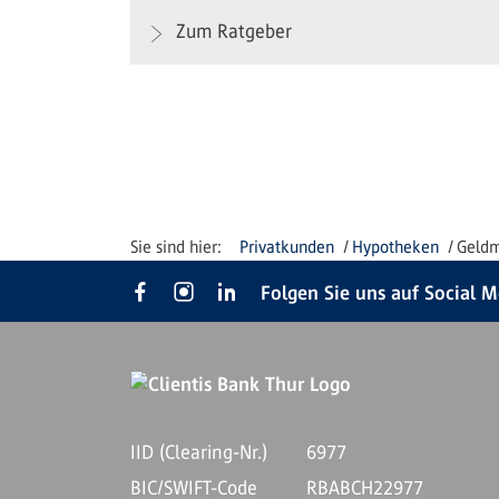
Zum Ratgeber
Privatkunden
Hypotheken
Geldm
Folgen Sie uns auf Social 
IID (Clearing-Nr.)
6977
BIC/SWIFT-Code
RBABCH22977