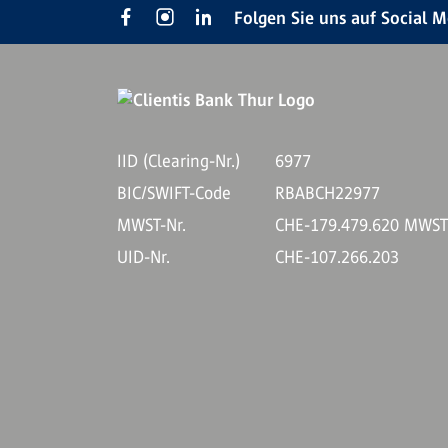
Folgen Sie uns auf Social 
IID (Clearing-Nr.)
6977
BIC/SWIFT-Code
RBABCH22977
MWST-Nr.
CHE-179.479.620 MWS
UID-Nr.
CHE-107.266.203