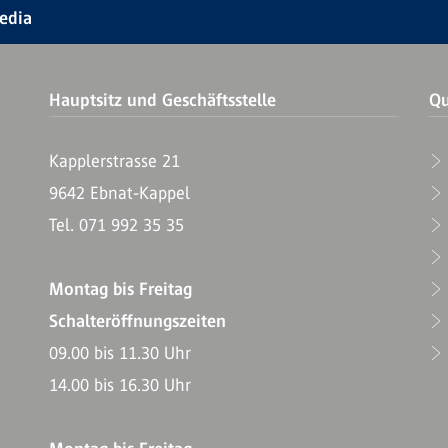
Media
Hauptsitz und Geschäftsstelle
Qu
Kapplerstrasse 21
9642 Ebnat-Kappel
T
Tel. 071 992 35 35
Montag bis Freitag
Schalteröffnungszeiten
09.00 bis 11.30 Uhr
14.00 bis 16.30 Uhr